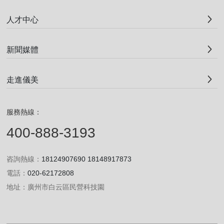
人才中心
究
院
新聞媒體
服
走進儀美
務
服務熱線：
支
400-888-3193
持
咨詢熱線：
18124907690
18148917873
人
電話：
020-62172808
地址：廣州市白云區民營科技園
才
中