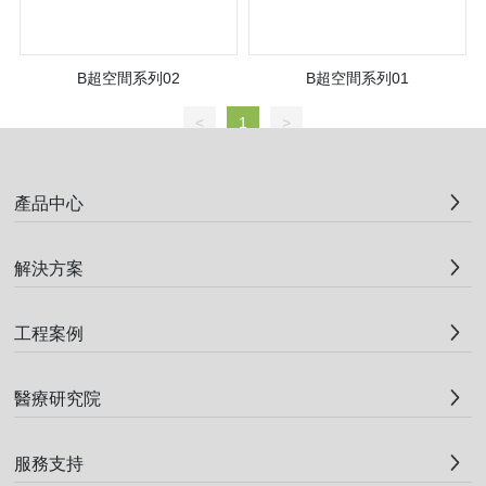
方
B超空間系列02
B超空間系列01
案
<
1
>
工
產品中心
程
案
解決方案
例
工程案例
醫
醫療研究院
療
服務支持
研