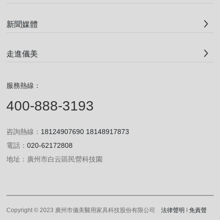
究
新聞媒體
院
走進儀美
服
服務熱線：
務
400-888-3193
支
咨詢熱線：
18124907690
18148917873
持
電話：
020-62172808
地址：廣州市白云區民營科技園
人
才
Copyright © 2023 廣州市儀美醫用家具科技股份有限公司
法律聲明
I
免責聲
中