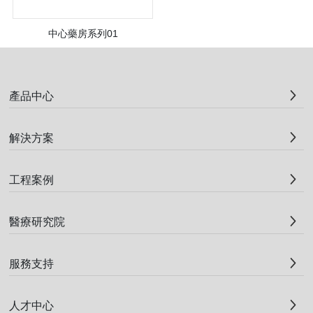
方
中心藥房系列01
案
<
1
>
產品中心
工
程
解決方案
案
工程案例
例
醫療研究院
醫
服務支持
療
人才中心
研