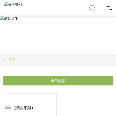
首
頁
產
首頁
品
中
全部分類
心
解
決