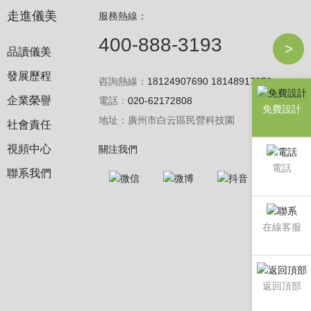
走進儀美
服務熱線：
400-888-3193
>
品讀儀美
發展歷程
咨詢熱線：
18124907690
18148917873
企業榮譽
電話：
020-62172808
免費設計
地址：廣州市白云區民營科技園
社會責任
視頻中心
關注我們
電話
聯系我們
在線客服
返回頂部