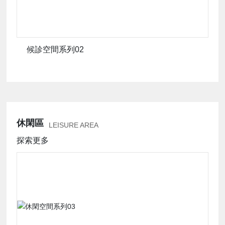
究
院
候診空間系列02
服
務
休閑區
支
LEISURE AREA
探索更多
持
人
才
中