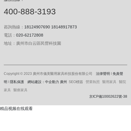
400-888-3193
咨詢熱線：
18124907690
18148917873
電話：
020-62172808
地址：廣州市白云區民營科技園
Copyright © 2023 廣州市儀美醫用家具科技股份有限公司
法律聲明
I
免責聲
明
I
隱私保護
網站建設：中企動力
廣州
SEO標簽
營業執照 醫用家具 醫院
家具 醫療家具
京ICP備10002622號-38
精品视频在线观看