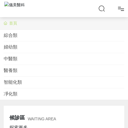
首頁
首
綜合類
頁
婦幼類
產
中醫類
品
醫養類
中
智能化類
凈化類
心
解
候診區
WAITING AREA
決
探索更多