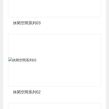
心
休閑空間系列03
新
聞
媒
體
走
進
休閑空間系列02
儀