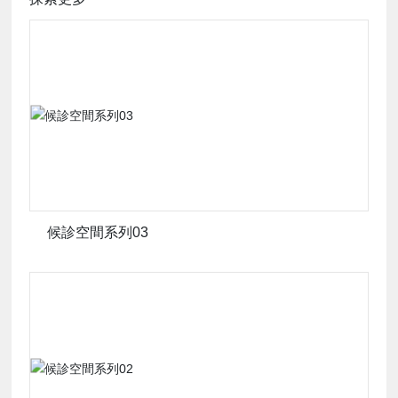
方
案
工
程
案
候診空間系列03
例
醫
療
研