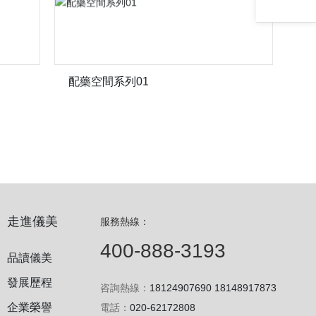
配藥空間系列01
走進儀美
服務熱線：
400-888-3193
品讀儀美
發展歷程
咨詢熱線：
18124907690
18148917873
企業榮譽
電話：
020-62172808