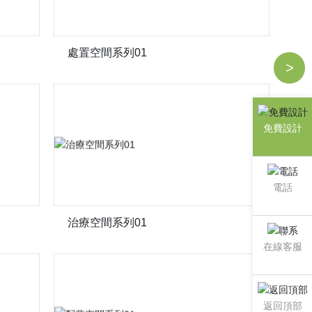
處置空間系列01
>
免費設計
電話
治療空間系列01
在線客服
返回頂部