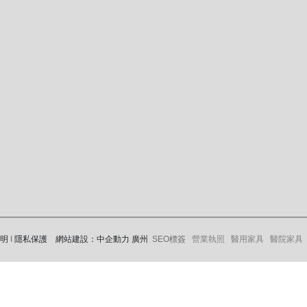
聲明
I
隱私保護
網站建設：中企動力
廣州
SEO標簽
營業執照 醫用家具 醫院家具